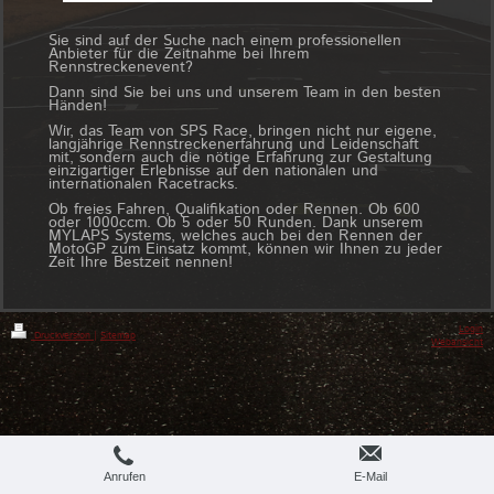
Sie sind auf der Suche nach einem professionellen
Anbieter für die Zeitnahme bei Ihrem
Rennstreckenevent?
Dann sind Sie bei uns und unserem Team in den besten
Händen!
Wir, das Team von SPS Race, bringen nicht nur eigene,
langjährige Rennstreckenerfahrung und Leidenschaft
mit, sondern auch die nötige Erfahrung zur Gestaltung
einzigartiger Erlebnisse auf den nationalen und
internationalen Racetracks.
Ob freies Fahren, Qualifikation oder Rennen. Ob 600
oder 1000ccm. Ob 5 oder 50 Runden. Dank unserem
MYLAPS Systems, welches auch bei den Rennen der
MotoGP zum Einsatz kommt, können wir Ihnen zu jeder
Zeit Ihre Bestzeit nennen!
Login
Druckversion
|
Sitemap
Webansicht
Anrufen
E-Mail